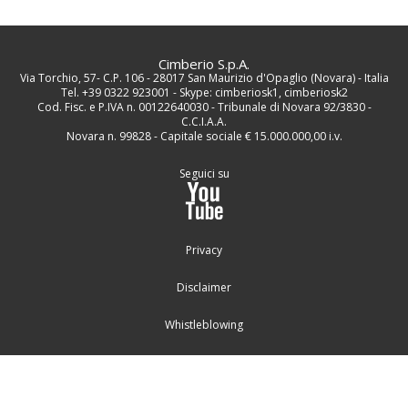
Cimberio S.p.A.
Via Torchio, 57- C.P. 106 - 28017 San Maurizio d'Opaglio (Novara) - Italia
Tel. +39 0322 923001 - Skype: cimberiosk1, cimberiosk2
Cod. Fisc. e P.IVA n. 00122640030 - Tribunale di Novara 92/3830 -
C.C.I.A.A.
Novara n. 99828 - Capitale sociale € 15.000.000,00 i.v.
Seguici su
Privacy
Disclaimer
Whistleblowing