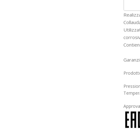
Realizz
Collaud
Utilizza
corrosi
Contiene
Garanzia
Prodott
Pressio
Temperat
Approva