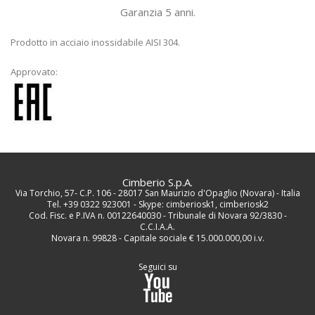
Garanzia 5 anni.
Prodotto in acciaio inossidabile AISI 304.
Approvato:
Cimberio S.p.A.
Via Torchio, 57- C.P. 106 - 28017 San Maurizio d'Opaglio (Novara) - Italia
Tel. +39 0322 923001 - Skype: cimberiosk1, cimberiosk2
Cod. Fisc. e P.IVA n. 00122640030 - Tribunale di Novara 92/3830 -
C.C.I.A.A.
Novara n. 99828 - Capitale sociale € 15.000.000,00 i.v.
Seguici su